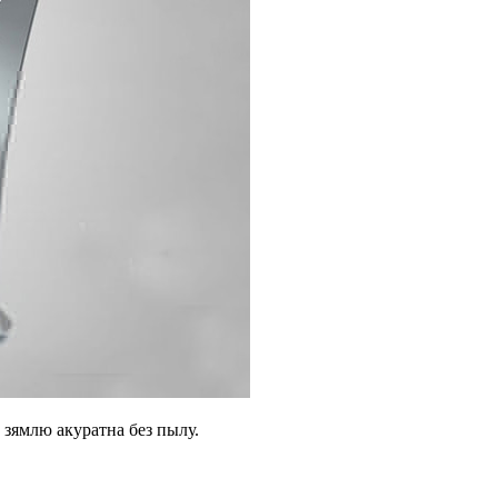
е зямлю акуратна без пылу.