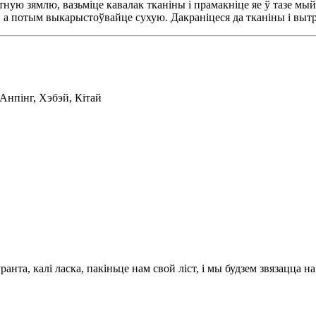
тную зямлю, вазьміце кавалак тканіны і прамакніце яе ў тазе м
я, а потым выкарыстоўвайце сухую. Дакраніцеся да тканіны і выт
Анпінг, Хэбэй, Кітай
та, калі ласка, пакіньце нам свой ліст, і мы будзем звязацца на 