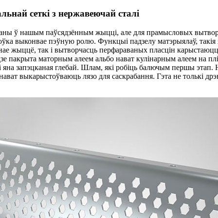
ьнай сеткі з нержавеючай сталі
аны ў нашым паўсядзённым жыцці, але для прамысловых вытворч
оўка выконвае пэўную ролю. Функцыі падзелу матэрыялаў, такія 
ённае жыццё, так і вытворчасць перфараваных пласцін карыстаюц
удзе пакрыта маторным алеем альбо нават кулінарным алеем на плі
і яна запэцканая глебай. Шлам, які робіць балючым першы этап. 
нават выкарыстоўваюць лязо для саскрабання. Гэта не толькі дрэ