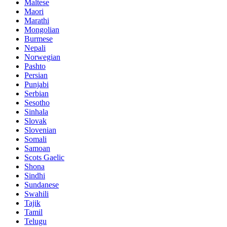
Maltese
Maori
Marathi
Mongolian
Burmese
Nepali
Norwegian
Pashto
Persian
Punjabi
Serbian
Sesotho
Sinhala
Slovak
Slovenian
Somali
Samoan
Scots Gaelic
Shona
Sindhi
Sundanese
Swahili
Tajik
Tamil
Telugu