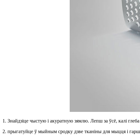
1. Знайдзіце чыстую і акуратную зямлю. Лепш за ўсё, калі глеб
2. прыгатуйце ў мыйным сродку дзве тканіны для мыцця і гаршч