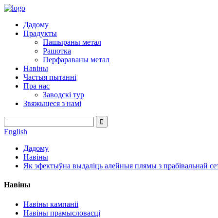
Дадому
Прадукты
Пашыраны метал
Рашотка
Перфараваны метал
Навіны
Частыя пытанні
Пра нас
Заводскі тур
Звяжыцеся з намі
English
Дадому
Навіны
Як эфектыўна выдаліць алейныя плямы з прабівальнай сет
Навіны
Навіны кампаніі
Навіны прамысловасці