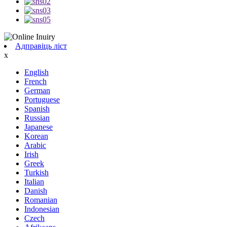
Адправіць ліст
x
English
French
German
Portuguese
Spanish
Russian
Japanese
Korean
Arabic
Irish
Greek
Turkish
Italian
Danish
Romanian
Indonesian
Czech