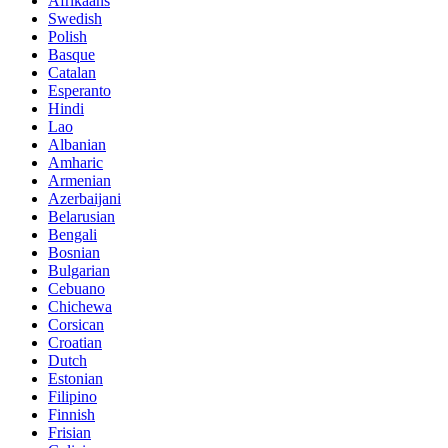
Afrikaans
Swedish
Polish
Basque
Catalan
Esperanto
Hindi
Lao
Albanian
Amharic
Armenian
Azerbaijani
Belarusian
Bengali
Bosnian
Bulgarian
Cebuano
Chichewa
Corsican
Croatian
Dutch
Estonian
Filipino
Finnish
Frisian