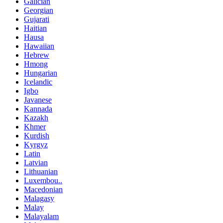
Galician
Georgian
Gujarati
Haitian
Hausa
Hawaiian
Hebrew
Hmong
Hungarian
Icelandic
Igbo
Javanese
Kannada
Kazakh
Khmer
Kurdish
Kyrgyz
Latin
Latvian
Lithuanian
Luxembou..
Macedonian
Malagasy
Malay
Malayalam