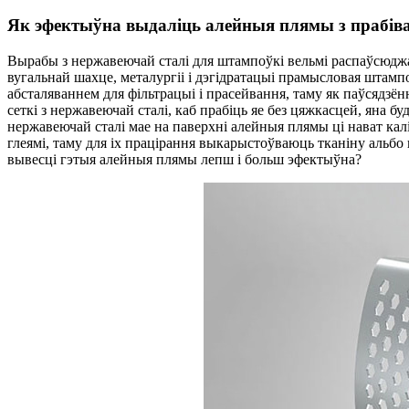
Як эфектыўна выдаліць алейныя плямы з прабівал
Вырабы з нержавеючай сталі для штампоўкі вельмі распаўсюдж
вугальнай шахце, металургіі і дэгідратацыі прамысловая штамп
абсталяваннем для фільтрацыі і прасейвання, таму як паўсядз
сеткі з нержавеючай сталі, каб прабіць яе без цяжкасцей, яна б
нержавеючай сталі мае на паверхні алейныя плямы ці нават кал
глеямі, таму для іх працірання выкарыстоўваюць тканіну альбо 
вывесці гэтыя алейныя плямы лепш і больш эфектыўна?