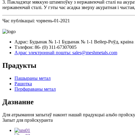
3. Пакладзеце мяккую штампоўку з нержавеючай сталі на акура
нержавеючай сталі. У гэты час асадка зверху акуратная і чыста
Час публікацыі: чэрвень-01-2021
Адрас: Будынак № 1-1 Будынак № 1-1 Вейер-Роўд, краіна 
Тэлефон: 86- (0) 311-67307005
Адрас электроннай пошты: sales@meshmetals.com
Прадукты
Пашыраны метал
Рашотка
Перфараваны метал
Дазнанне
Для атрымання запытаў наконт нашай прадукцыі альбо прэйскуран
Запыт для прэйскуранта