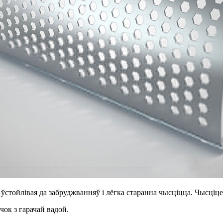
а ўстойлівая да забруджванняў і лёгка старанна чысціцца. Чысціц
ок з гарачай вадой.