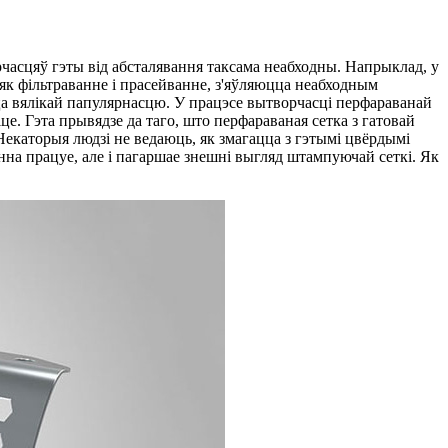
асцяў гэты від абсталявання таксама неабходны. Напрыклад, у
як фільтраванне і прасейванне, з'яўляюцца неабходным
ца вялікай папулярнасцю. У працэсе вытворчасці перфараванай
це. Гэта прывядзе да таго, што перфараваная сетка з гатовай
Некаторыя людзі не ведаюць, як змагацца з гэтымі цвёрдымі
нна працуе, але і пагаршае знешні выгляд штампуючай сеткі. Як