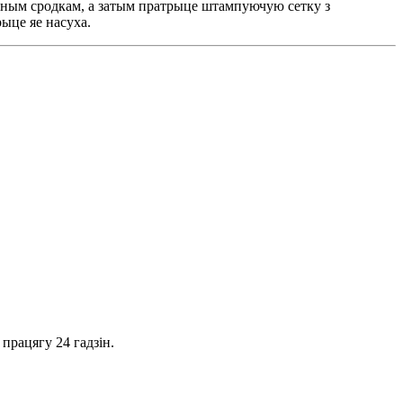
ыйным сродкам, а затым пратрыце штампуючую сетку з
рыце яе насуха.
працягу 24 гадзін.