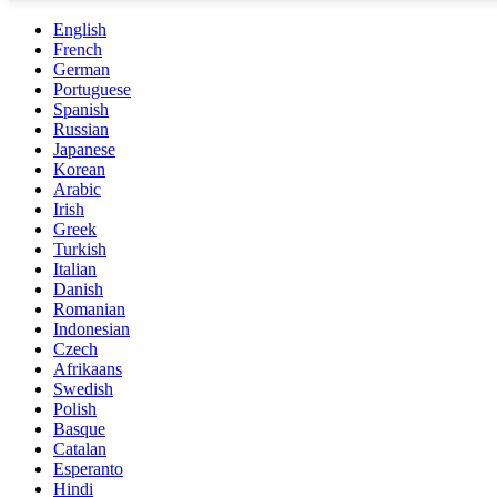
English
French
German
Portuguese
Spanish
Russian
Japanese
Korean
Arabic
Irish
Greek
Turkish
Italian
Danish
Romanian
Indonesian
Czech
Afrikaans
Swedish
Polish
Basque
Catalan
Esperanto
Hindi