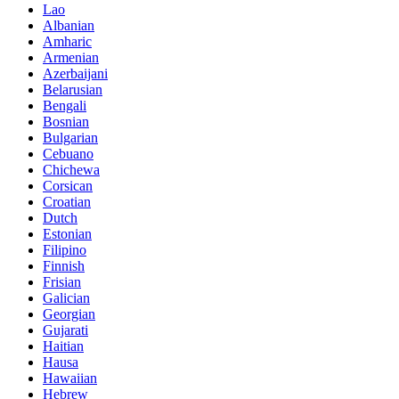
Lao
Albanian
Amharic
Armenian
Azerbaijani
Belarusian
Bengali
Bosnian
Bulgarian
Cebuano
Chichewa
Corsican
Croatian
Dutch
Estonian
Filipino
Finnish
Frisian
Galician
Georgian
Gujarati
Haitian
Hausa
Hawaiian
Hebrew