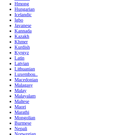
Hmong
Hungarian
Icelandic
Igbo
Javanese
Kannada
Kazakh
Khmer
Kurdish
Kyrgyz
Latin
Latvian
Lithuanian
Luxembou..
Macedonian
Malagasy
Malay
Malayalam
Maltese
Maori
Marathi
Mongolian
Burmese
Nepali
Norwegian