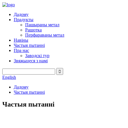
Дадому
Прадукты
Пашыраны метал
Рашотка
Перфараваны метал
Навіны
Частыя пытанні
Пра нас
Заводскі тур
Звяжыцеся з намі
English
Дадому
Частыя пытанні
Частыя пытанні