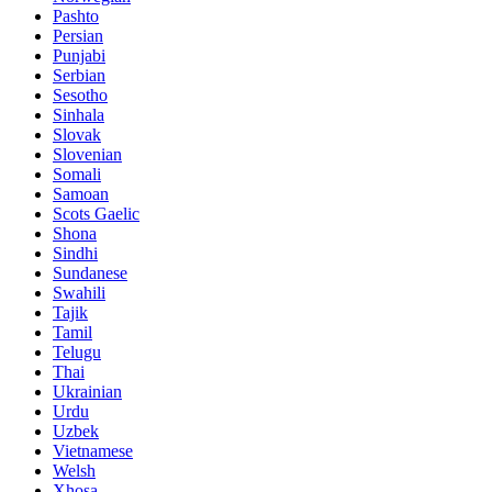
Pashto
Persian
Punjabi
Serbian
Sesotho
Sinhala
Slovak
Slovenian
Somali
Samoan
Scots Gaelic
Shona
Sindhi
Sundanese
Swahili
Tajik
Tamil
Telugu
Thai
Ukrainian
Urdu
Uzbek
Vietnamese
Welsh
Xhosa