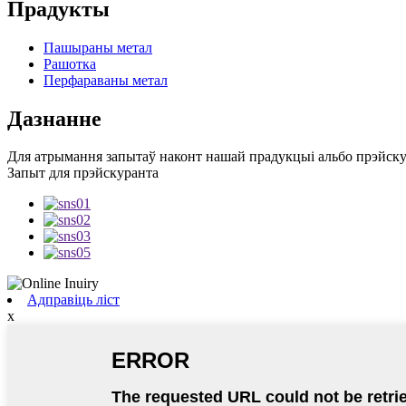
Прадукты
Пашыраны метал
Рашотка
Перфараваны метал
Дазнанне
Для атрымання запытаў наконт нашай прадукцыі альбо прэйскуран
Запыт для прэйскуранта
Адправіць ліст
x