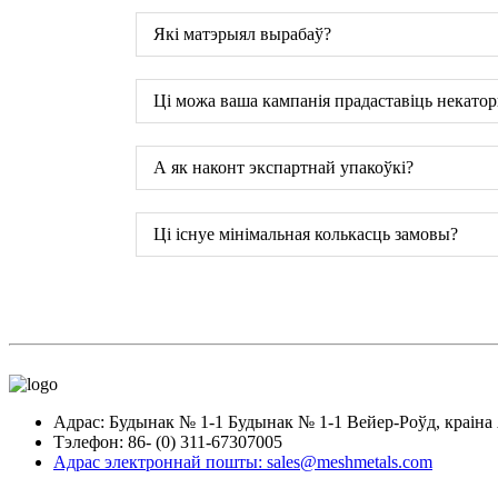
Які матэрыял вырабаў?
Ці можа ваша кампанія прадаставіць некато
А як наконт экспартнай упакоўкі?
Ці існуе мінімальная колькасць замовы?
Адрас: Будынак № 1-1 Будынак № 1-1 Вейер-Роўд, краіна 
Тэлефон: 86- (0) 311-67307005
Адрас электроннай пошты: sales@meshmetals.com