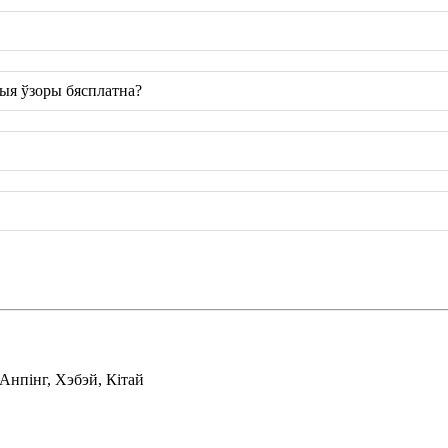
рыя ўзоры бясплатна?
Анпінг, Хэбэй, Кітай