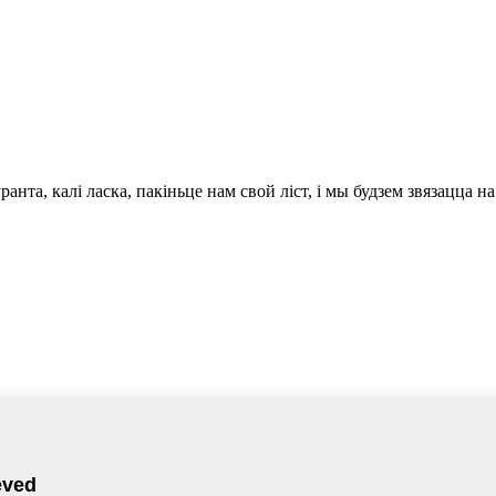
та, калі ласка, пакіньце нам свой ліст, і мы будзем звязацца на 