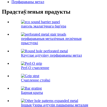
Перфараваны метал
Прадстаўленыя прадукты
панэль экалагічнага бар'ера
перфараваныя металічныя лесвічныя
прыступкі
Круглае адтуліну перфараваны метал
Perf-O счапленне
Счапленне стойкі
Барная краты
Іншыя ўзоры адтулін пашыраны металам