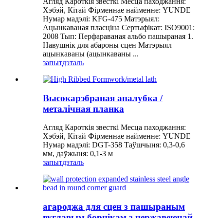
Агляд Кароткія звесткі Месца паходжання:
Хэбэй, Кітай Фірменнае найменне: YUNDE
Нумар мадэлі: KFG-475 Матэрыял:
Ацынкаваная пласціна Сертыфікат: ISO9001:
2008 Тып: Перфараваная альбо пашыраная 1.
Навушнік для абароны сцен Матэрыял
ацынкаваны (ацынкаваны ...
запыт
дэталь
Высокарэбраная апалубка /
металічная планка
Агляд Кароткія звесткі Месца паходжання:
Хэбэй, Кітай Фірменнае найменне: YUNDE
Нумар мадэлі: DGT-358 Таўшчыня: 0,3-0,6
мм, даўжыня: 0,1-3 м
запыт
дэталь
агароджа для сцен з пашыраным
вуглавым борцікам з нержавеючай