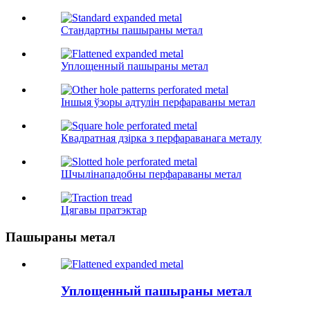
Стандартны пашыраны метал
Уплощенный пашыраны метал
Іншыя ўзоры адтулін перфараваны метал
Квадратная дзірка з перфараванага металу
Шчылінападобны перфараваны метал
Цягавы пратэктар
Пашыраны метал
Уплощенный пашыраны метал