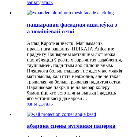
запыт
дэталь
пашыраная фасадная ашалёўка з
алюмініевай сеткі
Агляд Кароткія звесткі Магчымасць
праектнага рашэння: НІЯКАГА Апісанне
прадукту Пашыраны металічны ліст можа
пастаўляцца ў розных варыянтах аздаблення,
таўшчынёй, паднятым або сплюшчаным.
Пляшчота больш гладкая і не адступае мяккія
матэрыялы, калі гэта неабходна, але не такая
трывалая, як больш трывалая паднятая сетка.
Парашковае пакрыццё на выбар колеру
ўзмоцніць яго эстэтычны выгляд і дадасць
яго ўстойлівасці да карозіі ...
запыт
дэталь
абарона сцены вуглавая пацерка