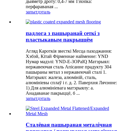
дыяметр дроту: 0,4-7 мм Тэхніка:
перфараваная ...
запыт
дэталь
падлога з пашыранай сеткі з
пластыкавым пакрыццём
Агляд Кароткія звесткі Месца паходжання:
Хэбэй, Кітай Фірменнае найменне: YND
Нумар мадэлі: YND-E-3OPaIQ Матэрыял:
нержавеючая сталь Апісанне прадукту 304
пашыраны метал з нержавеючай сталі 1.
Матэрыял: жалеза, алюміній, сталь,
алюмініевы сплаў і г. д. 2. Паверхня Лячэнне:
1) Для алюмініевага матэрыялу: a.
Анадаванае пакрыццё, б ...
запыт
дэталь
Сталёвая пашыраная металічная